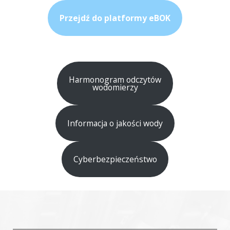
Przejdź do platformy eBOK
Harmonogram odczytów
wodomierzy
Informacja o jakości wody
Cyberbezpieczeństwo