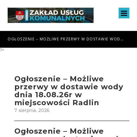
WODY DNIA 18.08.26R W MIEJSCOWOŚCI RADLIN
OGŁOSZENIE – MOŻLIWE PRZERWY W DOSTAWIE WODY DNIA 6.08.26R W MIEJSCOWOŚCI GÓRNO I GÓRNO-ZAWADA
?>
Ogłoszenie – Możliwe
przerwy w dostawie wody
dnia 18.08.26r w
miejscowości Radlin
7 sierpnia, 2026
Ogłoszenie – Możliwe