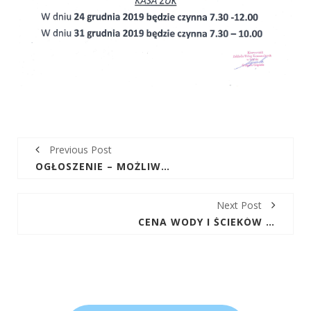
Previous Post
OGŁOSZENIE – MOŻLIWA PRZERWA DOSTAWY WODY DNIA 17.12.19R (WTOREK) W MIEJSCOWOŚCI GÓRNO-PARCELE NR 1-8 I STACJA PALIW BP
Next Post
CENA WODY I ŚCIEKÓW OBOWIĄZUJĄCA NA OBSZARZE OBSŁUGIWANYM PRZEZ ZUK W GÓRNIE OD 01.01.2020R