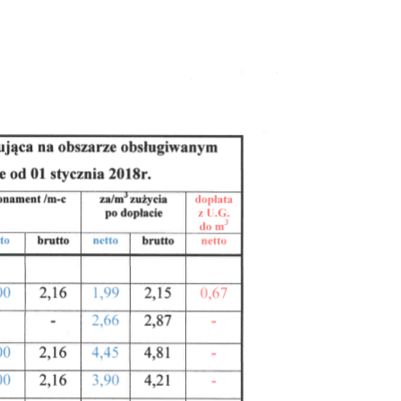
.01.2018R
A, 2018
|
|
OGŁOSZENIE