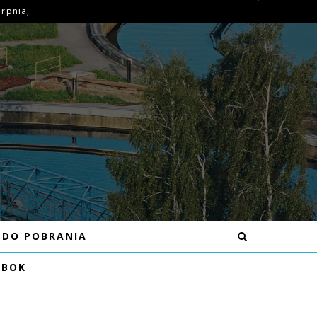
erpnia,
OGŁOSZENIE – MOŻLIWE PRZERWY W DOSTAWIE WODY DNIA 15-16.07.26R W MIEJSCOWOŚCI KRAJNO-PARCELE
DO POBRANIA
EBOK