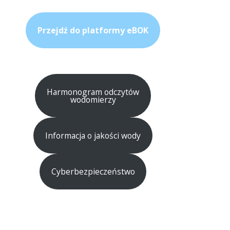
Przejdź do platformy eBOK
Harmonogram odczytów
wodomierzy
Informacja o jakości wody
Cyberbezpieczeństwo