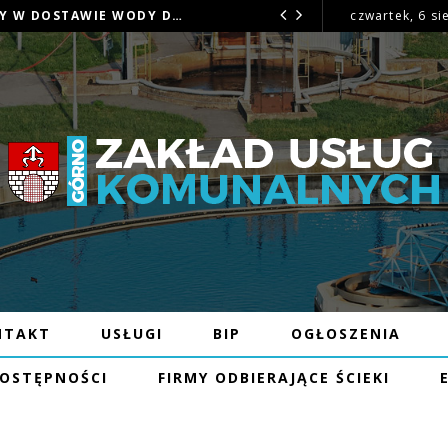
OGŁOSZENIE – MOŻLIWE PRZERWY W DOSTAWIE WODY DNIA 16.07.26R W MIEJSCOWOŚCI BĘCZKÓW
czwartek, 6 si
OGŁOSZENIE
2026
NTAKT
USŁUGI
BIP
OGŁOSZENIA
DOSTĘPNOŚCI
FIRMY ODBIERAJĄCE ŚCIEKI
 I ŚCIEKÓW ZUK OD