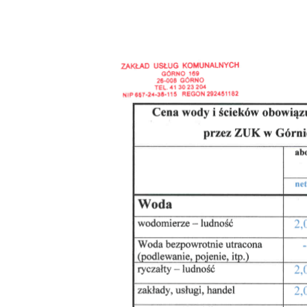
01
22 MAJ