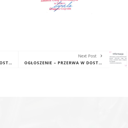
Next Post
OGŁOSZENIE – PRZERWA W DOSTAWIE WODY DNIA 12.05.18R W MIEJSCOWOŚCIACH: GÓRNO-PARCELE, KRAJNO-PARCELE.
OGŁOSZENIE – PRZERWA W DOSTAWIE WODY DNIA 26.05.18R. W MIEJSCOWOŚCI: GÓRNO-ZAWADA.