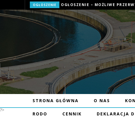
OGŁOSZENIE
STRONA GŁÓWNA
O NAS
KO
?>
RODO
CENNIK
DEKLARACJA 
CENNIK WODY