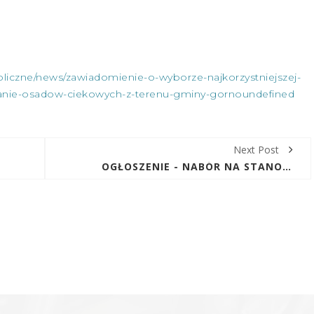
I ZAGOSPODAROWANIE
EKOWYCH Z TERENU
NY GÓRNO”
bliczne/news/zawiadomienie-o-wyborze-najkorzystniejszej-
wanie-osadow-ciekowych-z-terenu-gminy-gornoundefined
IA, 2020
|
|
OGŁOSZENIE
Next Post
OGŁOSZENIE - NABÓR NA STANOWISKO - GŁÓWNY KSIĘGOWY