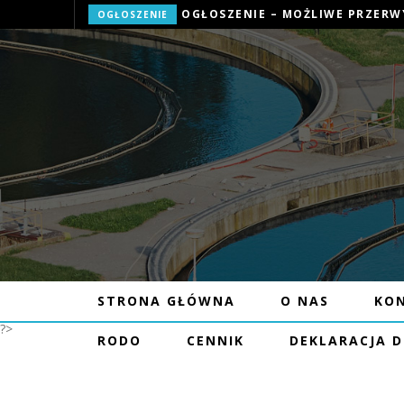
OGŁOSZENIE
STRONA GŁÓWNA
O NAS
KO
ZAWIADOMI
?>
RODO
CENNIK
DEKLARACJA 
NAJKORZYST