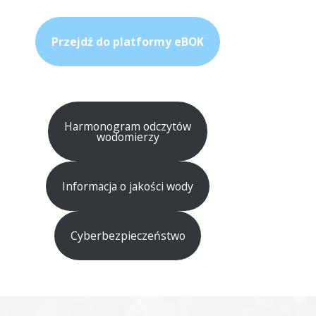
Przejdź do platformy eBOK
Harmonogram odczytów
wodomierzy
Informacja o jakości wody
Cyberbezpieczeństwo