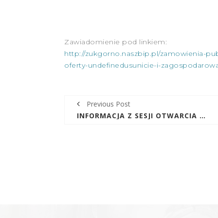
„USUNIĘCIE 
OSADÓW ŚCI
Zawiadomienie pod linkiem:
GMI
http://zukgorno.naszbip.pl/zamowienia-pu
oferty-undefinedusunicie-i-zagospodaro
9 WRZEŚN
Previous Post
INFORMACJA Z SESJI OTWARCIA OFERT ZADANIA „USUNIĘCIE I ZAGOSPODAROWANIE OSADÓW ŚCIEKOWYCH Z TERENU GMINY GÓRNO”