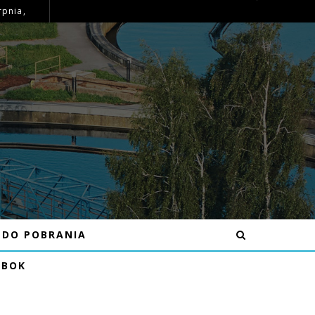
rpnia,
OGŁOSZENIE – MOŻLIWE PRZERWY W DOSTAWIE WODY DNIA 16.07.26R W MIEJSCOWOŚCI BĘCZKÓW
DO POBRANIA
EBOK