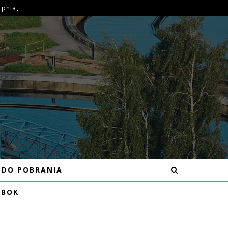
rpnia,
OGŁOSZENIE – MOŻLIWE PRZERWY W DOSTAWIE WODY DNIA 16.07.26R W MIEJSCOWOŚCI BĘCZKÓW
DO POBRANIA
EBOK