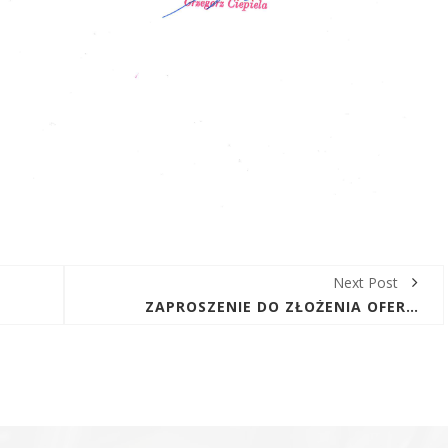
Next Post
ZAPROSZENIE DO ZŁOŻENIA OFERTY W POSTĘPOWANIU NA: "DOSTAWA HYDRANTÓW Z ARMATURĄ PRZYŁĄCZENIOWĄ"