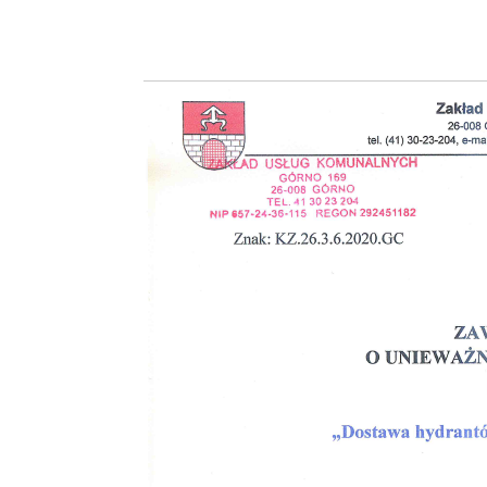
HYDRANT
PRZYŁ
20 PAŹDZIE