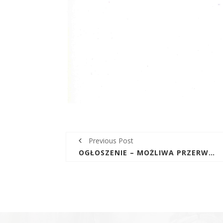
Previous Post
OGŁOSZENIE – MOŻLIWA PRZERWA DOSTAWY WODY DNIA 26.10.2020R (PONIEDZIAŁEK) W MIEJSCOWOŚCI PODMĄCHOCICE I BĘCZKÓW