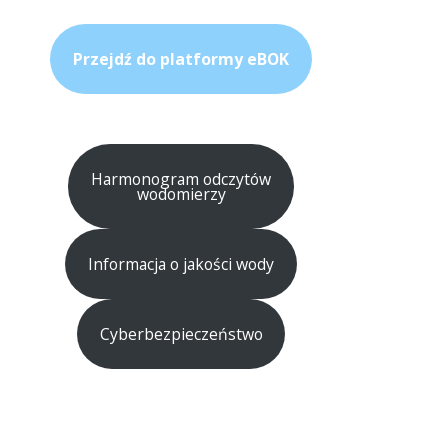
Przejdź do platformy eBOK
Harmonogram odczytów
wodomierzy
Informacja o jakości wody
Cyberbezpieczeństwo