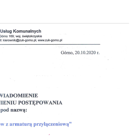
ÓW Z ARMATURĄ
ĄCZENIOWĄ”
RNIKA, 2020
|
|
OGŁOSZENIE