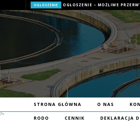
OGŁOSZENIE
STRONA GŁÓWNA
O NAS
KO
?>
ZAWIADOMIENI
RODO
CENNIK
DEKLARACJA 
POSTĘPOW