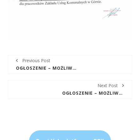
Previous Post
OGŁOSZENIE – MOŻLIWE PRZERWY W DOSTAWIE WODY W DNIACH 1.10.25R W MIEJSCOWOŚCI KRAJNO-PARCELE
Next Post
OGŁOSZENIE – MOŻLIWE PRZERWY W DOSTAWIE WODY DNIA 4.11.25R W MIEJSCOWOŚCI KRAJNO-PARCELE I GÓRNO-PARCELE