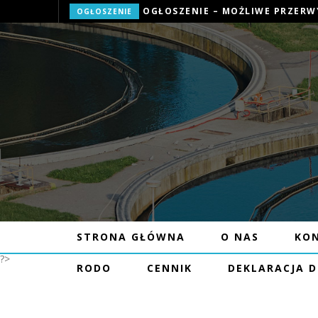
OGŁOSZENIE
STRONA GŁÓWNA
O NAS
KO
?>
RODO
CENNIK
DEKLARACJA 
OGŁOSZE