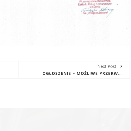
Next Post
OGŁOSZENIE – MOŻLIWE PRZERWY W DOSTAWIE WODY W DNIACH 3-4.03.26R W MIEJSCOWOŚCI CEDZYNA