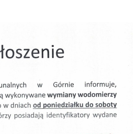
NA TERENIE GMINY
GÓRNO
, 2026
|
|
NEWS
,
OGŁOSZENIE