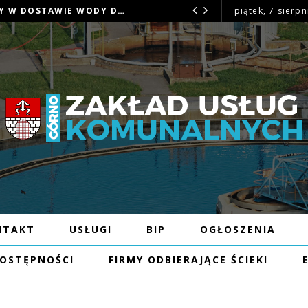
OGŁOSZENIE – MOŻLIWE PRZERWY W DOSTAWIE WODY DNIA 16.07.26R W MIEJSCOWOŚCI BĘCZKÓW
piątek, 7 sierpn
OGŁOSZENIE
NTAKT
USŁUGI
BIP
OGŁOSZENIA
DOSTĘPNOŚCI
FIRMY ODBIERAJĄCE ŚCIEKI
NIE – WYMIANY