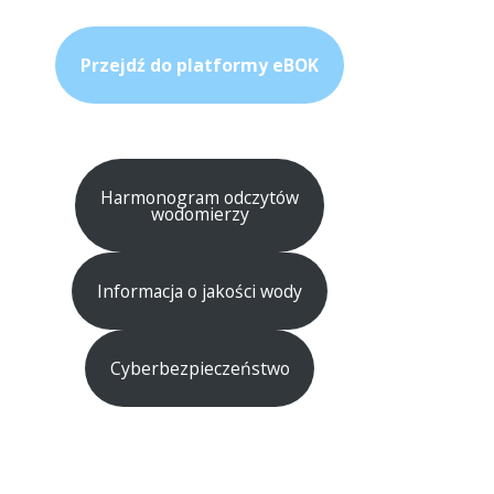
Przejdź do platformy eBOK
Harmonogram odczytów
wodomierzy
Informacja o jakości wody
Cyberbezpieczeństwo