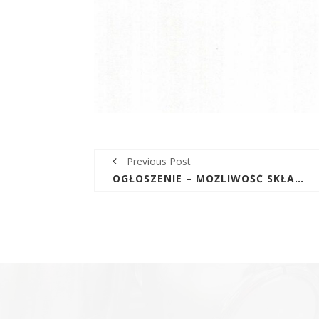
Previous Post
OGŁOSZENIE – MOŻLIWOŚĆ SKŁADANIA WNIOSKÓW NA WYDANIE WARUNKÓW TECHNICZNYCH UMOŻLIWIAJĄCYCH PODŁĄCZENIE SIĘ DO SIECI KANALIZACYJNEJ W MIEJSCOWOŚCI GÓRNO, UL. TARGOWA (OD 2 DO 52 - NR. PARZYSTE)