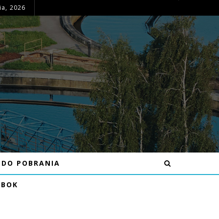
ia, 2026
OGŁOSZENIE – MOŻLIWE PRZERWY W DOSTAWIE WODY DNIA 15-16.07.26R W MIEJSCOWOŚCI KRAJNO-PARCELE
DO POBRANIA
EBOK