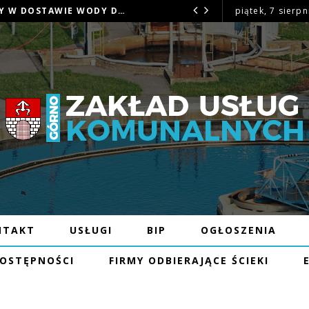
OGŁOSZENIE – MOŻLIWE PRZERWY W DOSTAWIE WODY DNIA 6.08.26R W MIEJSCOWOŚCI GÓRNO I GÓRNO-ZAWADA
piątek, 7 sierpn
OGŁOSZENIE
NTAKT
USŁUGI
BIP
OGŁOSZENIA
DOSTĘPNOŚCI
FIRMY ODBIERAJĄCE ŚCIEKI
GRAM ODCZYTÓW