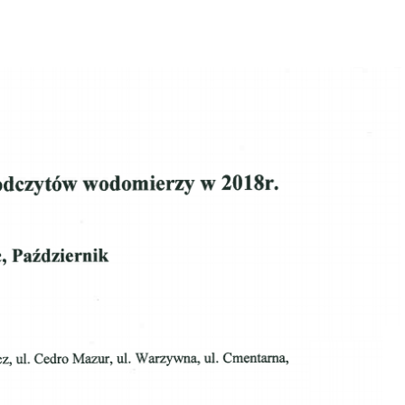
RZY W 2018R.
IA, 2017
|
|
OGŁOSZENIE