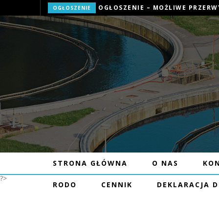
OGŁOSZENIE
STRONA GŁÓWNA
O NAS
KO
?>
RODO
CENNIK
DEKLARACJA 
HARMONO