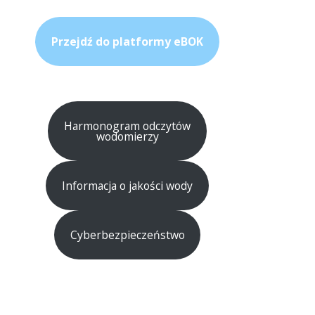
Przejdź do platformy eBOK
Harmonogram odczytów
wodomierzy
Informacja o jakości wody
Cyberbezpieczeństwo