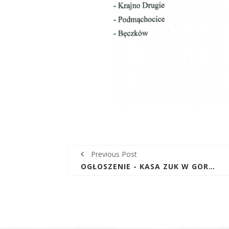
Previous Post
OGŁOSZENIE - KASA ZUK W GÓRNIE DNIA 29.12.2017R. BĘDZIE CZYNNA TYLKO DO GODZINY 11:00.