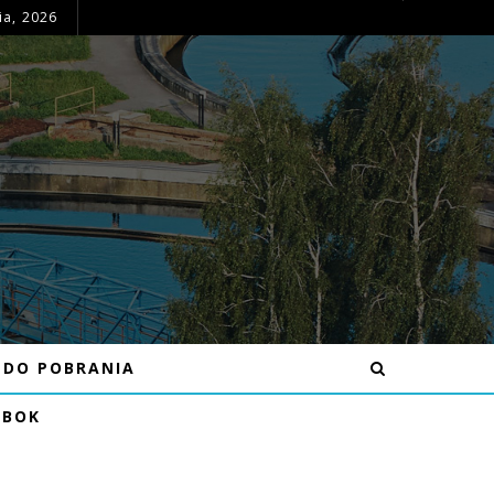
ia, 2026
OGŁOSZENIE – MOŻLIWE PRZERWY W DOSTAWIE WODY DNIA 16.07.26R W MIEJSCOWOŚCI BĘCZKÓW
DO POBRANIA
EBOK