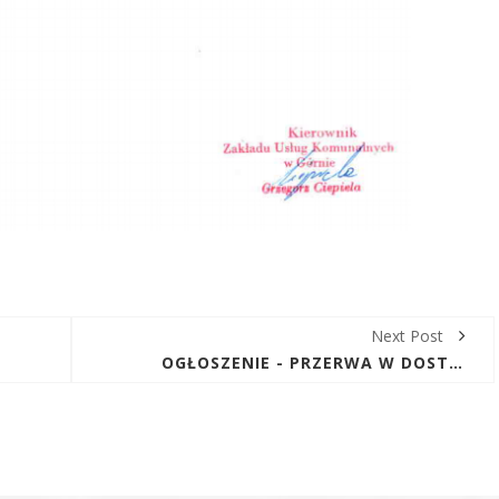
Next Post
OGŁOSZENIE - PRZERWA W DOSTAWIE WODY DNIA 31.01.18R. W MIEJSCOWOŚCI LESZCZYNY