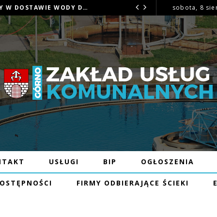
OGŁOSZENIE – MOŻLIWE PRZERWY W DOSTAWIE WODY DNIA 6.08.26R W MIEJSCOWOŚCI GÓRNO I GÓRNO-ZAWADA
sobota, 8 sie
OGŁOSZENIE
2026
NTAKT
USŁUGI
BIP
OGŁOSZENIA
DOSTĘPNOŚCI
FIRMY ODBIERAJĄCE ŚCIEKI