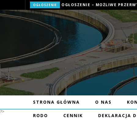
OGŁOSZENIE
STRONA GŁÓWNA
O NAS
KO
?>
RODO
CENNIK
DEKLARACJA 