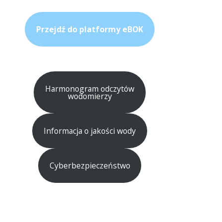
Przejdź do platformy eBOK
Harmonogram odczytów
wodomierzy
Informacja o jakości wody
Cyberbezpieczeństwo