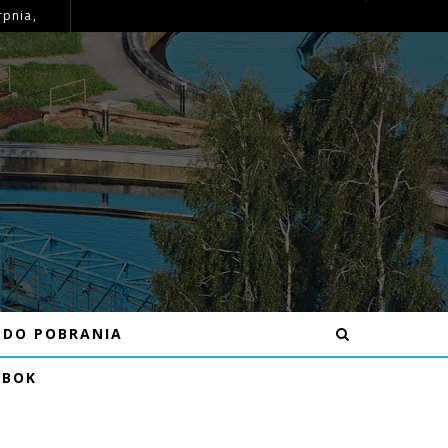
rpnia,
OGŁOSZENIE – MOŻLIWE PRZERWY W DOSTAWIE WODY DNIA 16.07.26R W MIEJSCOWOŚCI BĘCZKÓW
DO POBRANIA
EBOK