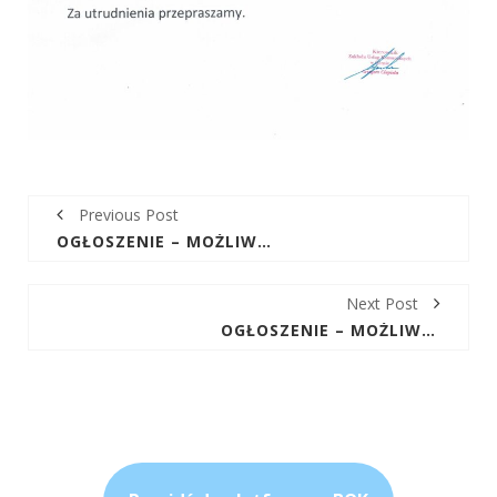
Previous Post
OGŁOSZENIE – MOŻLIWE PRZERWY W DOSTAWIE WODY W DNIACH 06-07.02.25R W MIEJSCOWOŚCI CEDZYNA I KIELCE
Next Post
OGŁOSZENIE – MOŻLIWE PRZERWY W DOSTAWIE WODY W DNIACH 13-14.02.25R W MIEJSCOWOŚCI PODMĄCHOCICE