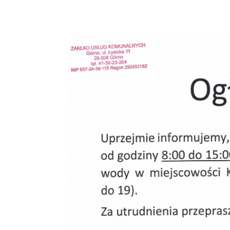
W DOSTAWIE W
W MIEJSCOWO
6 CZERW