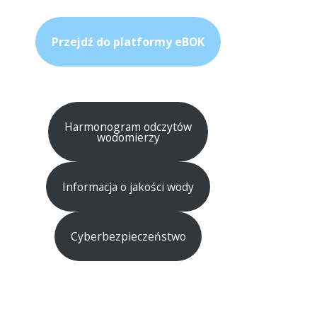
Przejdź do platformy eBOK
Harmonogram odczytów
wodomierzy
Informacja o jakości wody
Cyberbezpieczeństwo