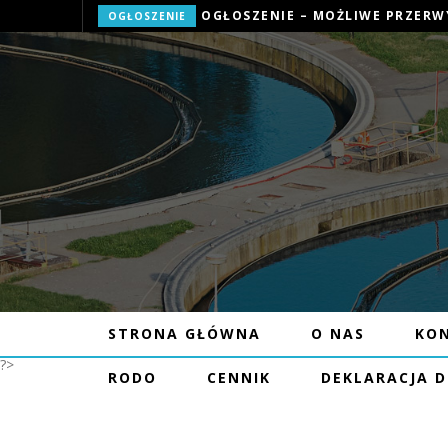
OGŁOSZENIE
STRONA GŁÓWNA
O NAS
KO
?>
RODO
CENNIK
DEKLARACJA 
OGŁOSZENIE 