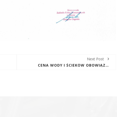
Next Post
CENA WODY I ŚCIEKÓW OBOWIĄZUJĄCA NA OBSZARZE OBSŁUGIWANYM PRZEZ ZUK W GÓRNIE OD 26.06.2023R