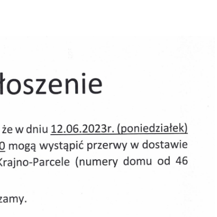
ODY DNIA 12.06.23R
ŚCI KRAJNO-PARCELE
CA, 2023
|
|
OGŁOSZENIE