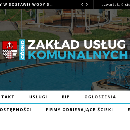
OGŁOSZENIE – MOŻLIWE PRZERWY W DOSTAWIE WODY DNIA 16.07.26R W MIEJSCOWOŚCI BĘCZKÓW
czwartek, 6 si
OGŁOSZENIE
2026
NTAKT
USŁUGI
BIP
OGŁOSZENIA
DOSTĘPNOŚCI
FIRMY ODBIERAJĄCE ŚCIEKI
– MOŻLIWE PRZERWY