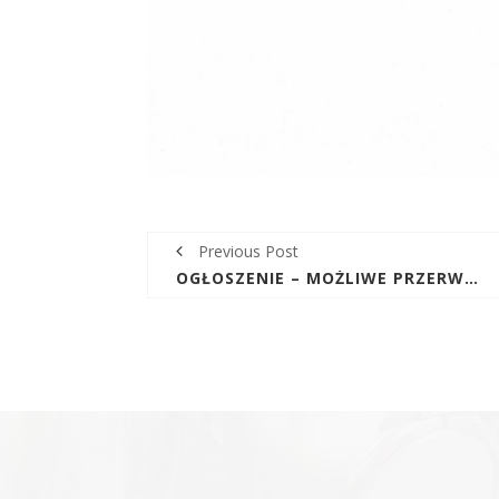
Previous Post
OGŁOSZENIE – MOŻLIWE PRZERWY W DOSTAWIE WODY DNIA 12-13.06.23R W MIEJSCOWOŚCI GÓRNO I GÓRNO-PARCELE