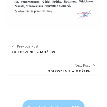
Previous Post
OGŁOSZENIE – MOŻLIWE PRZERWY W DOSTAWIE WODY W DNIACH 14-16.01.25R W MIEJSCOWOŚCI KRAJNO DRUGIE I PORĄBKI Z POWODU PRZEBUDOWY SIECI WODOCIĄGOWEJ
Next Post
OGŁOSZENIE – MOŻLIWE PRZERWY W DOSTAWIE WODY W DNIACH 21-24.01.25R W MIEJSCOWOŚCI KRAJNO DRUGIE I PORĄBKI Z POWODU PRZEBUDOWY SIECI WODOCIĄGOWEJ