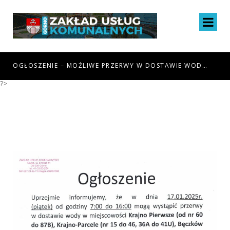
IA 6.08.26R W MIEJSCOWOŚCI GÓRNO I GÓRNO-ZAWADA
OGŁOSZENIE – MOŻLIWE PRZERWY W DOSTAWIE WODY DNIA 16.07.26R W MIEJSCOWOŚCI BĘCZKÓW
OGŁOSZENIE – MOŻLIWE
?>
PRZERWY W DOSTAWIE
WODY DNIA 17.01.25R W
MIEJSCOWOŚCI KRAJNO
PIERWSZE, KRAJNO-PARCELE,
BĘCZKÓW