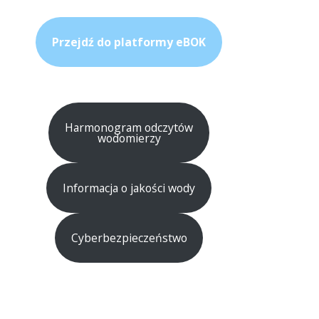
Przejdź do platformy eBOK
Harmonogram odczytów
wodomierzy
Informacja o jakości wody
Cyberbezpieczeństwo