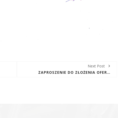
Next Post
ZAPROSZENIE DO ZŁOŻENIA OFERTY W POSTĘPOWANIU NA: „USUNIĘCIE I ZAGOSPODAROWANIE OSADÓW ŚCIEKOWYCH Z OCZYSZCZALNI ŚCIEKÓW W CEDZYNIE”