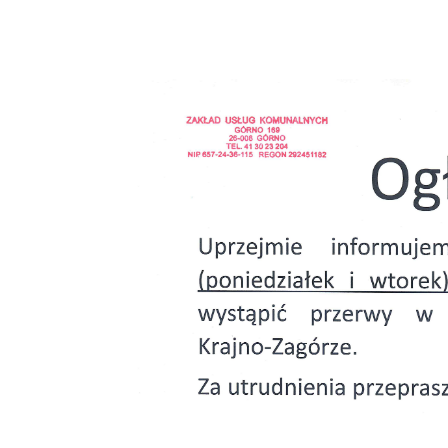
WODY W DNIA
MIEJSCOWOŚC
8 LIPC