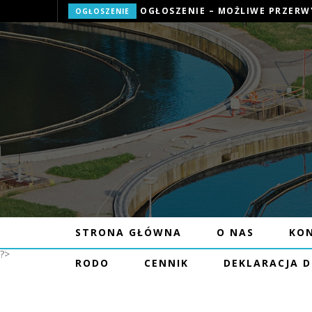
OGŁOSZENIE
STRONA GŁÓWNA
O NAS
KO
?>
RODO
CENNIK
DEKLARACJA 
OGŁOSZENIE 