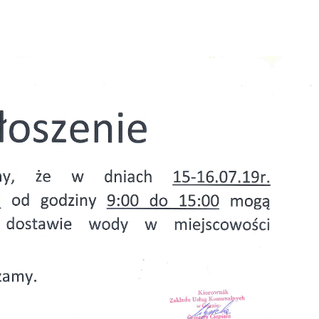
CH 15-16.07.19R W
I KRAJNO-ZAGÓRZE
A, 2019
|
|
OGŁOSZENIE