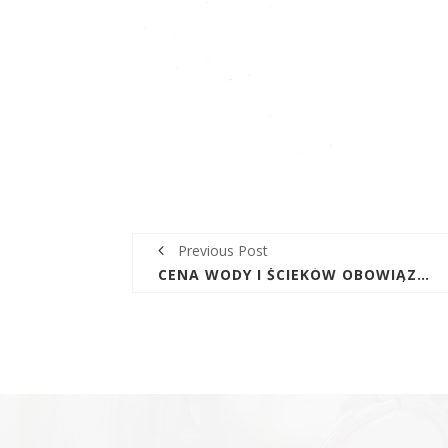
Previous Post
CENA WODY I ŚCIEKÓW OBOWIĄZUJĄCA NA OBSZARZE OBSŁUGIWANYM PRZEZ ZUK W GÓRNIE OD 06.07.2019R