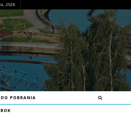
ia, 2026
OGŁOSZENIE – MOŻLIWE PRZERWY W DOSTAWIE WODY DNIA 16.07.26R W MIEJSCOWOŚCI BĘCZKÓW
DO POBRANIA
EBOK