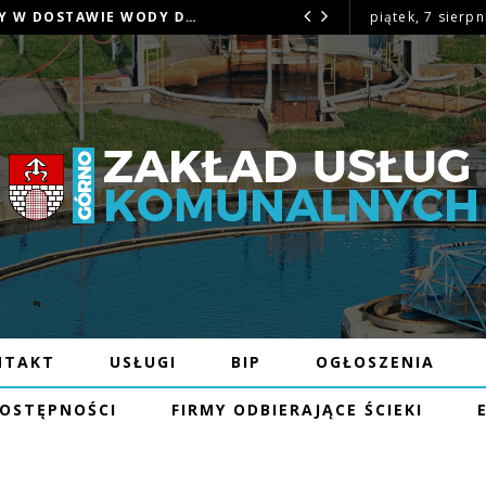
OGŁOSZENIE – MOŻLIWE PRZERWY W DOSTAWIE WODY DNIA 6.08.26R W MIEJSCOWOŚCI GÓRNO I GÓRNO-ZAWADA
piątek, 7 sierpn
OGŁOSZENIE
NTAKT
USŁUGI
BIP
OGŁOSZENIA
DOSTĘPNOŚCI
FIRMY ODBIERAJĄCE ŚCIEKI
– PRZERWA DOSTAWY