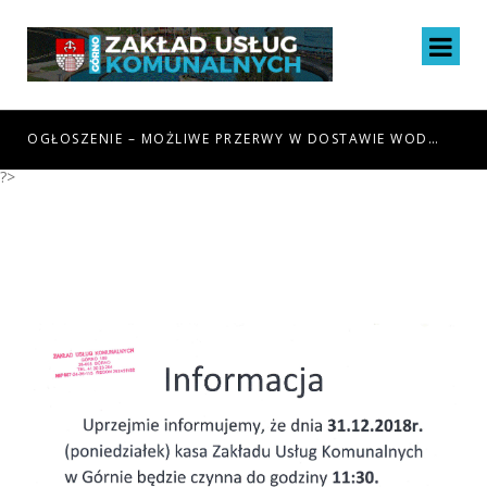
IA 6.08.26R W MIEJSCOWOŚCI GÓRNO I GÓRNO-ZAWADA
OGŁOSZENIE – MOŻLIWE PRZERWY W DOSTAWIE WODY DNIA 16.07.26R W MIEJSCOWOŚCI BĘCZKÓW
?>
INFORMACJA – KASA
ZAKŁADU USŁUG
KOMUNALNYCH W GÓRNIE
DNIA 31.12.2018R CZYNNA
DO GODZINY 11:30.