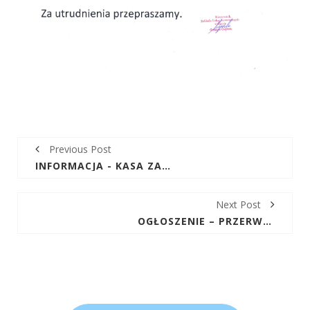
Previous Post
INFORMACJA - KASA ZAKŁADU USŁUG KOMUNALNYCH W GÓRNIE DNIA 06.12.18R NIECZYNNA PRZEZ CAŁY DZIEŃ.
Next Post
OGŁOSZENIE – PRZERWA W DOSTAWIE WODY DNIA 09.01.19R W MIEJSCOWOŚCI SKORZESZYCE.