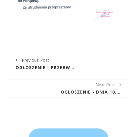
Previous Post
OGŁOSZENIE - PRZERWA W DOSTAWIE WODY DNIA 02.03.2021R (WTOREK) W MIEJSCOWOŚCI KRAJNO DRUGIE
Next Post
OGŁOSZENIE - DNIA 10.03.21R (ŚRODA) NIEMOŻLIWY PRZEJAZD DO POSESJI W MIEJSCOWOŚCI RADLIN