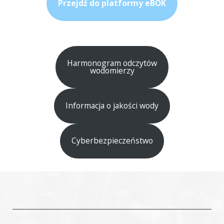
Przejdź do platformy eBOK
Harmonogram odczytów
wodomierzy
Informacja o jakości wody
Cyberbezpieczeństwo