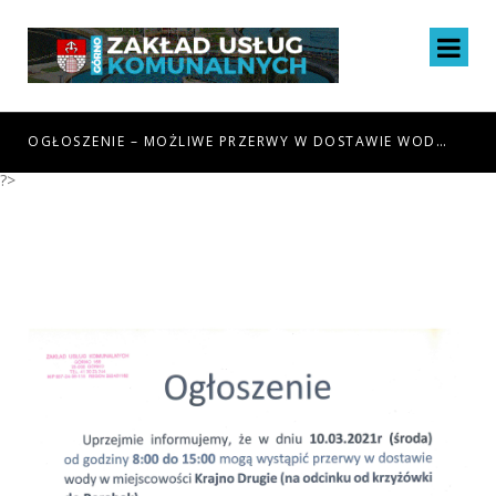
WODY DNIA 18.08.26R W MIEJSCOWOŚCI RADLIN
OGŁOSZENIE – MOŻLIWE PRZERWY W DOSTAWIE WODY DNIA 6.08.26R W MIEJSCOWOŚCI GÓRNO I GÓRNO-ZAWADA
?>
OGŁOSZENIE – PRZERWA W
DOSTAWIE WODY DNIA
10.03.2021R (ŚRODA) W
MIEJSCOWOŚCI KRAJNO
DRUGIE