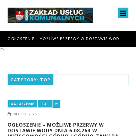
IA 6.08.26R W MIEJSCOWOŚCI GÓRNO I GÓRNO-ZAWADA
OGŁOSZENIE – MOŻLIWE PRZERWY W DOSTAWIE WODY DNIA 16.07.26R W MIEJSCOWOŚCI BĘCZKÓW
?>
CATEGORY: TOP
OGŁOSZENIE
TOP
30 lipca, 2026
OGŁOSZENIE – MOŻLIWE PRZERWY W
DOSTAWIE WODY DNIA 6.08.26R W