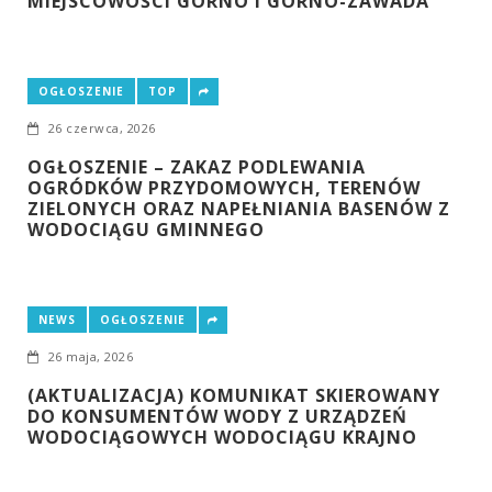
MIEJSCOWOŚCI GÓRNO I GÓRNO-ZAWADA
OGŁOSZENIE
TOP
26 czerwca, 2026
OGŁOSZENIE – ZAKAZ PODLEWANIA
OGRÓDKÓW PRZYDOMOWYCH, TERENÓW
ZIELONYCH ORAZ NAPEŁNIANIA BASENÓW Z
WODOCIĄGU GMINNEGO
NEWS
OGŁOSZENIE
26 maja, 2026
(AKTUALIZACJA) KOMUNIKAT SKIEROWANY
DO KONSUMENTÓW WODY Z URZĄDZEŃ
WODOCIĄGOWYCH WODOCIĄGU KRAJNO